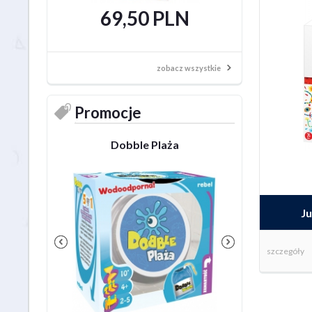
69,50 PLN
69,95 
59,50
zobacz wszystkie
Promocje
Dobble Plaża
Tajniacy
J
szczegóły