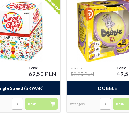
159,95 PLN
179,95
PLN
 PLN
 duet
Takie Życie 2 - Detektywi
Cena:
Cena:
Stara cena
69,50 PLN
49,
59,95 PLN
ungle Speed (SKWAK)
DOBBLE
brak
szczegóły
brak