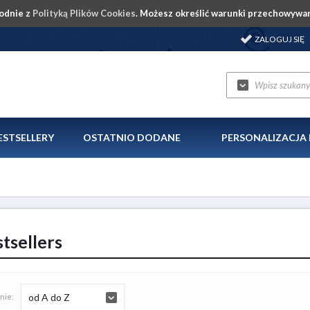
godnie z
Polityką Plików Cookies
. Możesz określić warunki przechowywan
ZALOGUJ SIĘ
ESTSELLERY
OSTATNIO DODANE
PERSONALIZACJ
tsellers
od A do Z
nie: