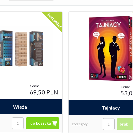
Cena:
Cena:
69,50 PLN
53,
Wieża
Tajniacy
do koszyka
szczegóły
brak