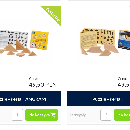
ria GEM
Puzzle - seria ETO
Puzzle - seri
Cena:
Cena:
49,50 PLN
49,
zzle - seria TANGRAM
Puzzle - seria T
do koszyka
szczegóły
do ko