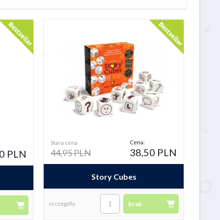
Cena:
Stara cena
38,50 PLN
44,95 PLN
00 PLN
Story Cubes
szczegóły
brak