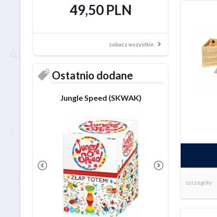
49,50 PLN
49,50
zobacz wszystkie
Ostatnio dodane
Jungle Speed (SKWAK)
Dobble P
szczegóły