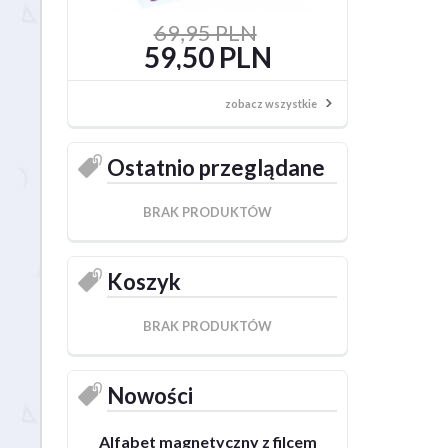
69,95 PLN
64,95 
59,50 PLN
59,50
zobacz wszystkie
Ostatnio przeglądane
BRAK PRODUKTÓW
Koszyk
BRAK PRODUKTÓW
Nowości
Alfabet magnetyczny z filcem
Szeryf z No