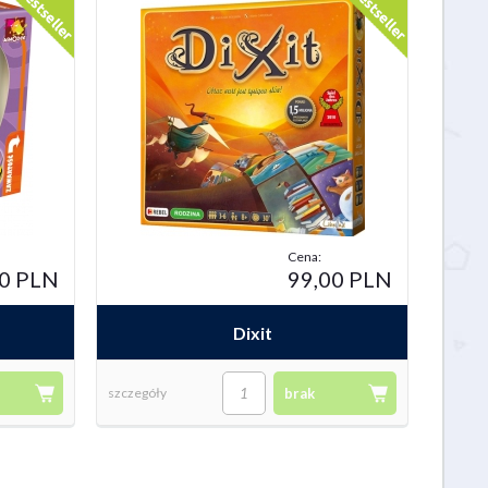
 PLN
84,95 PLN
59,95 
Cena:
50 PLN
99,00 PLN
Dixit
szczegóły
brak