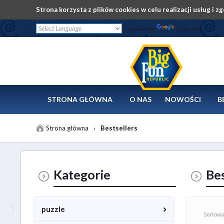
Strona korzysta z plików cookies w celu realizacji usług i z
Powered by
Translate
/
STRONA GŁÓWNA
O NAS
NOWOŚCI
B
Strona główna
Bestsellers
›
Kategorie
Bes
puzzle
Sortowa