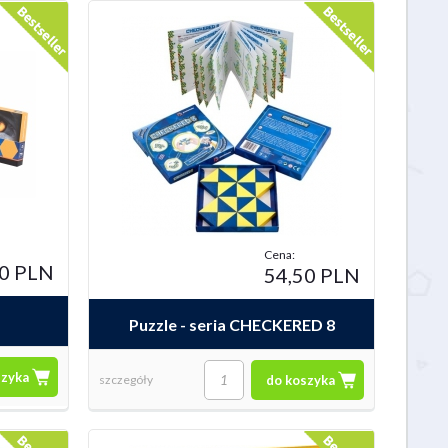
 PLN
49,50 PLN
54,50 
la
iKnow Junior
Colt Express: Kon
Cena:
50 PLN
54,50 PLN
Puzzle - seria CHECKERED 8
szyka
szczegóły
do koszyka