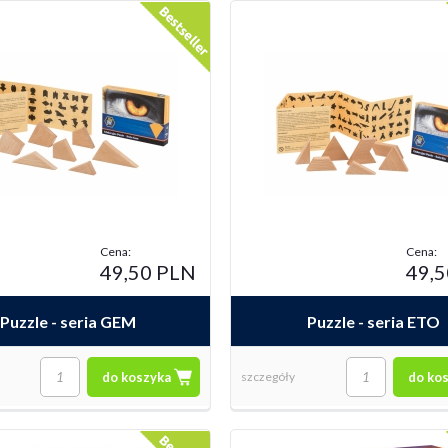
 PLN
49,50 PLN
49,50
laża
Agricola (wersja dla graczy)
Agrico
Cena:
Cena:
49,50 PLN
49,
Puzzle - seria GEM
Puzzle - seria ETO
do koszyka
szczegóły
do ko