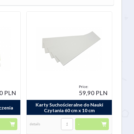
Price:
50 PLN
59,90 PLN
Karty Suchościeralne do Nauki
czenia
Czytania 60 cm x 10 cm
details
-