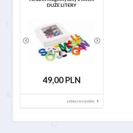
DUŻE LITERY
małe litery -
49,00 PLN
79,00
zobacz wszystkie