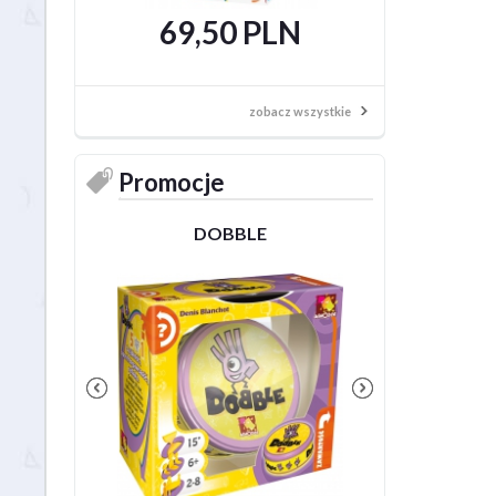
69,50 PLN
69,95 
59,50
zobacz wszystkie
Promocje
DOBBLE
Dobble P