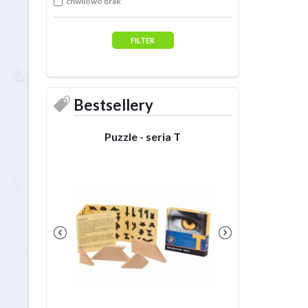
chwilowo brak
Bestsellery
Puzzle - seria T
Puzzle - se