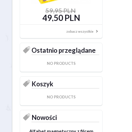
59,95 PLN
69,95 
49,50 PLN
59,50
zobacz wszystkie
Ostatnio przeglądane
NO PRODUCTS
Koszyk
NO PRODUCTS
Nowości
Alfabet magnetyczny z filcem
Alfabet magnetyc